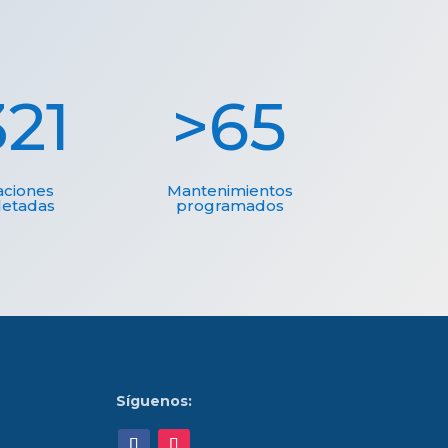
321
65
aciones
Mantenimientos
etadas
programados
Síguenos: