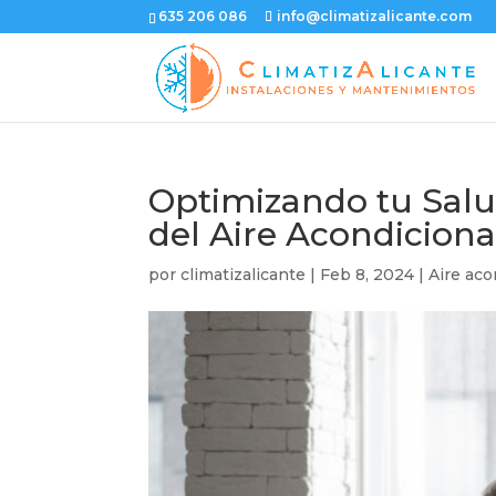
635 206 086
info@climatizalicante.com
Optimizando tu Salu
del Aire Acondicion
por
climatizalicante
|
Feb 8, 2024
|
Aire ac