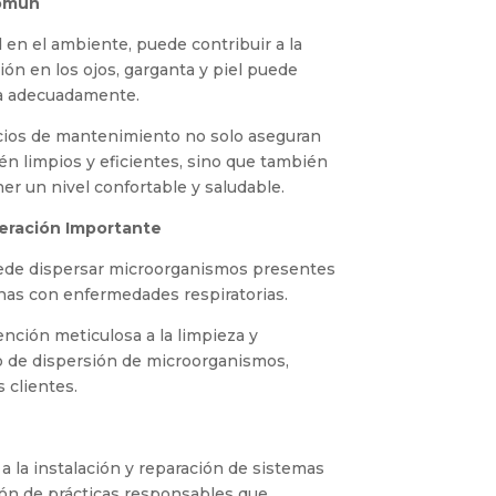
Común
d en el ambiente, puede contribuir a la
ción en los ojos, garganta y piel puede
da adecuadamente.
cios de mantenimiento no solo aseguran
én limpios y eficientes, sino que también
r un nivel confortable y saludable.
eración Importante
uede dispersar microorganismos presentes
onas con enfermedades respiratorias.
nción meticulosa a la limpieza y
go de dispersión de microorganismos,
s clientes.
a la instalación y reparación de sistemas
ión de prácticas responsables que