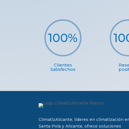
100
%
10
Clientes
Res
Satisfechos
posi
ClimatizAlicante, líderes en climatización e
Santa Pola y Alicante, ofrece soluciones