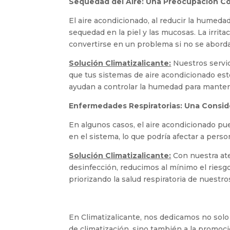
Sequedad del Aire: Una Preocupación 
El aire acondicionado, al reducir la humeda
sequedad en la piel y las mucosas. La irrita
convertirse en un problema si no se abor
Solución Climatizalicante:
Nuestros servi
que tus sistemas de aire acondicionado est
ayudan a controlar la humedad para mantene
Enfermedades Respiratorias: Una Consid
En algunos casos, el aire acondicionado p
en el sistema, lo que podría afectar a pers
Solución Climatizalicante:
Con nuestra ate
desinfección, reducimos al mínimo el ries
priorizando la salud respiratoria de nuestro
En Climatizalicante, nos dedicamos no solo 
de climatización, sino también a la promoc