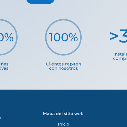
0
%
100
%
Instal
compl
eñas
Clientes repiten
tivas
con nosotros
Mapa del sitio web
n
Inicio