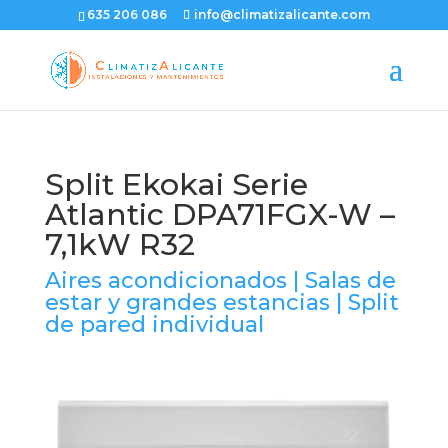
635 206 086
info@climatizalicante.com
Split Ekokai Serie
Atlantic DPA71FGX-W –
7,1kW R32
Aires acondicionados
|
Salas de
estar y grandes estancias
|
Split
de pared individual