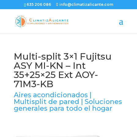
635 206 086
info@climatizalicante.com
Multi-split 3×1 Fujitsu
ASY MI-KN – Int
35+25×25 Ext AOY-
71M3-KB
Aires acondicionados
|
Multisplit de pared
|
Soluciones
generales para todo el hogar